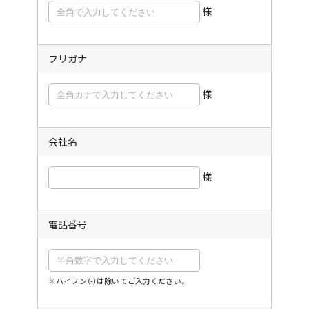
様
フリガナ
様
会社名
様
電話番号
※ハイフン（-）は除いてご入力ください。